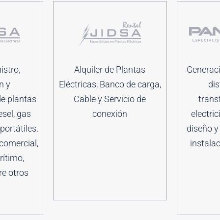
istro,
Alquiler de Plantas
Generaci
n y
Eléctricas, Banco de carga,
dis
e plantas
Cable y Servicio de
trans
esel, gas
conexión
electric
portátiles.
diseño y
comercial,
instala
rítimo,
re otros