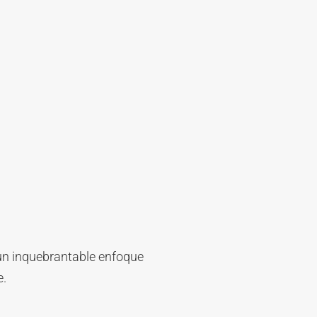
 un inquebrantable enfoque
e.