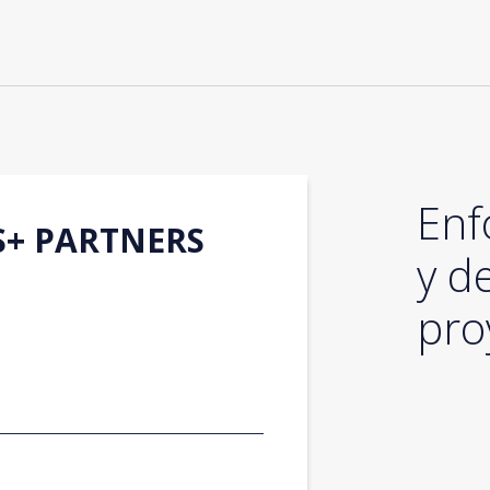
Enf
S+ PARTNERS
y d
pro